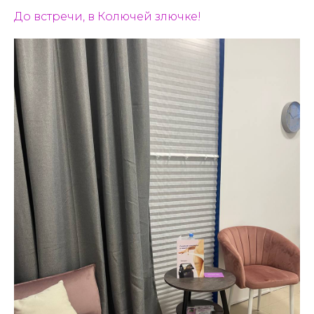
До встречи, в Колючей злючке!